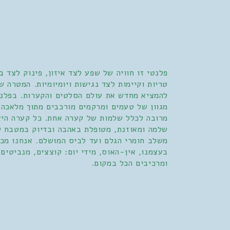
פלנטי זו חוויה של שפע לצד איזון, פינוק לצד ב
טריות וקיימות לצד נגישות ויומיומיות. המטרה ש
להמציא מחדש את עולם הסלטים והקערות. בפלנ
מגוון של טעמים ומרקמים מורכבים מתוך מלאכה
מרובה לכלל שלמות של קערה אחת. כל קערה היא
שלמה ומאוזנת, מטופלת באהבה ובדיוק במטבח ש
משלב חומרי הגלם ועד לביס המושלם. אנחנו מכי
בעצמנו, אין-האוס, מידי יום: קוצצים, מנביטים,
ומרכיבים הכל במקום.