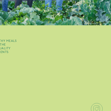
THY MEALS
THE
UALITY
IENTS